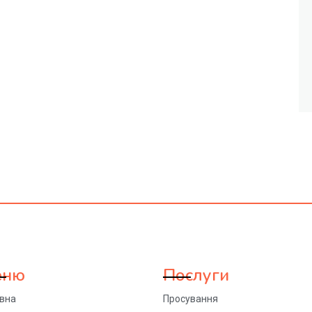
еню
Послуги
овна
Просування