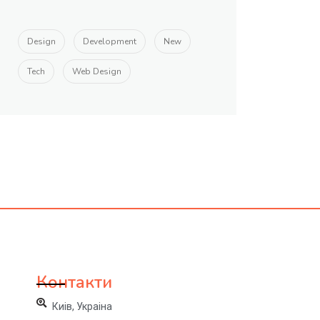
Design
Development
New
Tech
Web Design
Контакти
Киів, Украіна