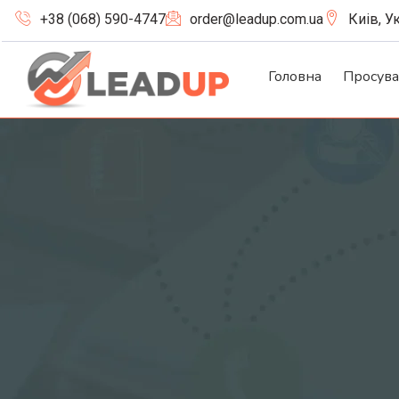
+38 (068) 590-4747
order@leadup.com.ua
Киів, У
Головна
Просув