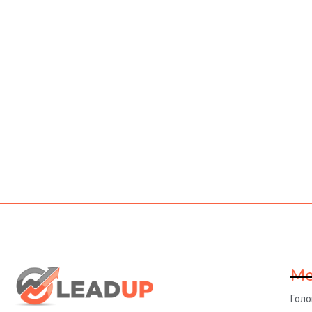
М
Гол