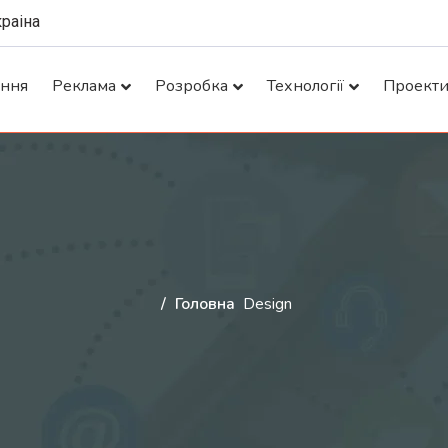
краіна
ання
Реклама
Розробка
Технології
Проект
Головна
Design