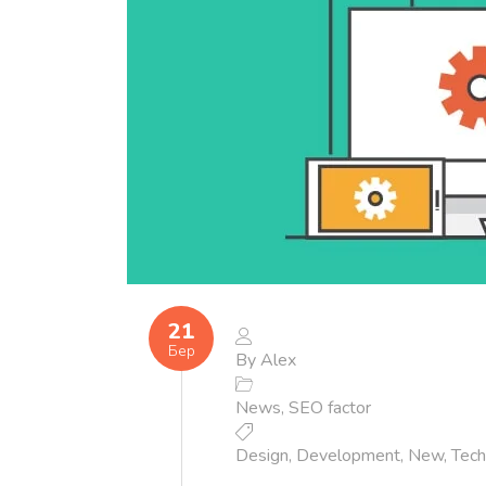
21
Бер
By
Alex
News
,
SEO factor
Design
,
Development
,
New
,
Tech