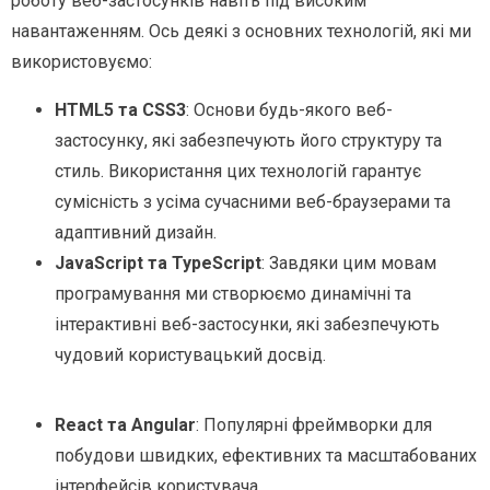
роботу веб-застосунків навіть під високим
навантаженням. Ось деякі з основних технологій, які ми
використовуємо:
HTML5 та CSS3
: Основи будь-якого веб-
застосунку, які забезпечують його структуру та
стиль. Використання цих технологій гарантує
сумісність з усіма сучасними веб-браузерами та
адаптивний дизайн.
JavaScript та TypeScript
: Завдяки цим мовам
програмування ми створюємо динамічні та
інтерактивні веб-застосунки, які забезпечують
чудовий користувацький досвід.
React та Angular
: Популярні фреймворки для
побудови швидких, ефективних та масштабованих
інтерфейсів користувача.