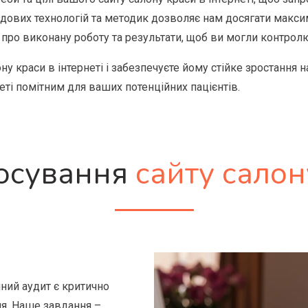
ових технологій та методик дозволяє нам досягати максим
 про виконану роботу та результати, щоб ви могли контрол
у краси в інтернеті і забезпечуєте йому стійке зростання на
ті помітним для ваших потенційних пацієнтів.
росування
сайту салон
ічний аудит є критично
я. Наше завдання –