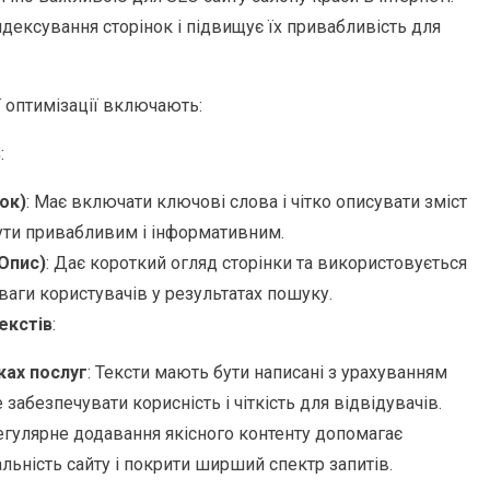
дексування сторінок і підвищує їх привабливість для
 оптимізації включають:
в
:
ок)
: Має включати ключові слова і чітко описувати зміст
бути привабливим і інформативним.
(Опис)
: Дає короткий огляд сторінки та використовується
аги користувачів у результатах пошуку.
екстів
:
ках послуг
: Тексти мають бути написані з урахуванням
 забезпечувати корисність і чіткість для відвідувачів.
Регулярне додавання якісного контенту допомагає
льність сайту і покрити ширший спектр запитів.