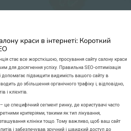
алону краси в інтернеті: Короткий
EO
енція стає все жорсткішою, просування сайту салону краси
вим для досягнення успіху. Правильна SEO-оптимізація
ті допомагає підвищити видимість вашого сайту в
одить до збільшення органічного трафіку і, відповідно,
ів і клієнтів.
 – це специфічний сегмент ринку, де користувачі часто
етними критеріями, такими як тип лікування,
розташування клініки тощо. Тому важливо, щоб ваш сайт
питів і забезпечував зручний і швидкий доступ до