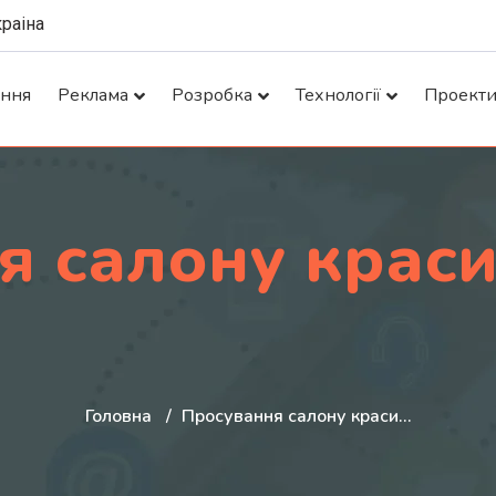
краіна
ання
Реклама
Розробка
Технології
Проект
я салону краси
Головна
Просування салону краси…