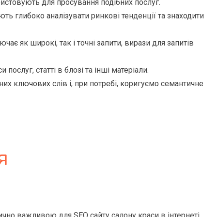
ристовують для просування подібних послуг.
ляють глибоко аналізувати ринкові тенденції та знаходити
чає як широкі, так і точні запити, вирази для запитів
послуг, статті в блозі та інші матеріали.
их ключових слів і, при потребі, коригуємо семантичне
я
ично важливою для SEO сайту салону краси в інтернеті.