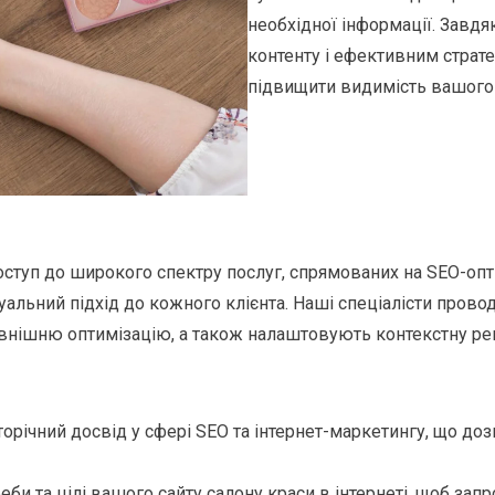
необхідної інформації. Завд
контенту і ефективним страте
підвищити видимість вашого с
уп до широкого спектру послуг, спрямованих на SEO-оптим
альний підхід до кожного клієнта. Наші спеціалісти провод
внішню оптимізацію, а також налаштовують контекстну ре
річний досвід у сфері SEO та інтернет-маркетингу, що доз
би та цілі вашого сайту салону краси в інтернеті, щоб зап