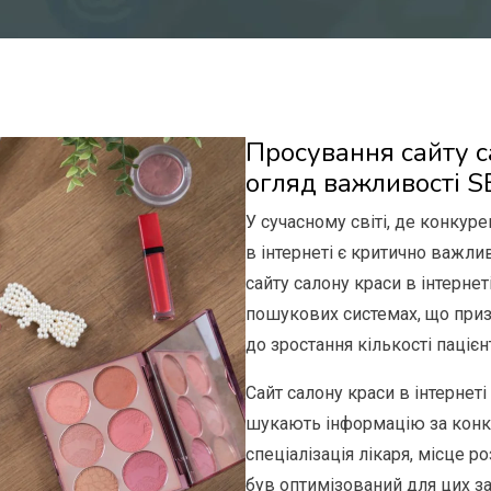
Просування сайту с
огляд важливості S
У сучасному світі, де конкур
в інтернеті є критично важли
сайту салону краси в інтерне
пошукових системах, що призв
до зростання кількості пацієнт
Сайт салону краси в інтернеті
шукають інформацію за конкр
спеціалізація лікаря, місце 
був оптимізований для цих за