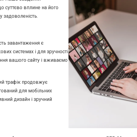
о суттєво вплине на його
у задоволеність.
сть завантаження є
вих системах і для зручності
ння вашого сайту і вживаємо
ний трафік продовжує
тований для мобільних
ивний дизайн і зручний