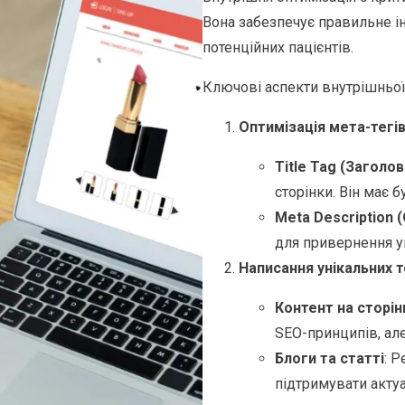
Вона забезпечує правильне ін
потенційних пацієнтів.
Ключові аспекти внутрішньої
Оптимізація мета-тегі
Title Tag (Заголов
сторінки. Він має 
Meta Description 
для привернення ув
Написання унікальних т
Контент на сторін
SEO-принципів, але
Блоги та статті
: 
підтримувати актуа