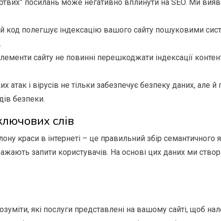
ертвих” посилань може негативно вплинути на SEO. Ми вияв
ний код полегшує індексацію вашого сайту пошуковими сист
.
елементи сайту не повинні перешкоджати індексації контент
ких атак і вірусів не тільки забезпечує безпеку даних, але
ів безпеки.
ключових слів
ону краси в інтернеті – це правильний збір семантичного я
бражають запити користувачів. На основі цих даних ми ств
озуміти, які послуги представлені на вашому сайті, щоб на