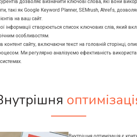
курентів дозволяє визначити ключові слова, які вони вико
нти, такі як Google Keyword Planner, SEMrush, Ahrefs, дозво
єнтів на ваш сайт.
аної інформації створюється список ключових слів, який вклю
афічним особливостям.
 контент сайту, включаючи текст на головній сторінці, описи 
роцесом. Ми регулярно аналізуємо ефективність використан
системах.
Внутрішня
оптимізаці
Внутрішня оптимізація є крит