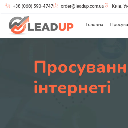
+38 (068) 590-4747
order@leadup.com.ua
Киів, У
Головна
Просув
Просуванн
інтернеті