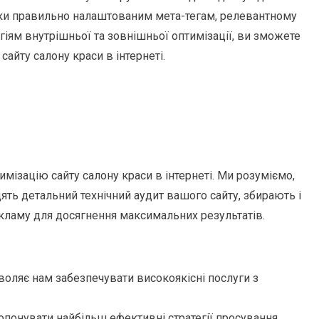
яки правильно налаштованим мета-тегам, релевантному
гіям внутрішньої та зовнішньої оптимізації, ви зможете
айту салону краси в інтернеті.
ізацію сайту салону краси в інтернеті. Ми розуміємо,
ять детальний технічний аудит вашого сайту, збирають і
кламу для досягнення максимальних результатів.
воляє нам забезпечувати високоякісні послуги з
ропонувати найбільш ефективні стратегії просування.