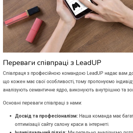
Переваги співпраці з LeadUP
Співпраця з професійною командою LeadUP надає вам дост
що кожен має свої особливості, тому пропонуємо індивіду
аналізують семантичне ядро, виконують внутрішню та зо
Основні переваги співпраці з нами:
Досвід та професіоналізм:
Наша команда має багато
оптимізації сайту салону краси в інтернеті.
Індивідуальний підхід:
Ми ретельно аналізуємо потре