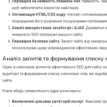
Перевірка на наявність помилок 404
: Наявність “м
щоб забезпечити коректну навігацію.
Оптимізація HTML/CSS коду
: Чистий і оптимізова
покращення його розуміння пошуковими системами
Аналіз використання JavaScript і AJAX
: Динамічні 
знижують SEO-потенціал вашого сайту.
Перевірка безпеки сайту
: Захист сайту від хакерсь
консультуємо щодо впровадження ефективних заход
Аналіз запитів та формування списку 
Один із ключових аспектів ефективного SEO для сайту сал
аудиторії та формування списку ключових слів, які відо
сайту.
Етапи збору семантичного ядра включають:
Визначення цільових категорій послуг
: Важливо зр