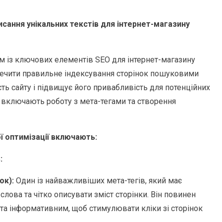
исання унікальних текстів для інтернет-магазину
им із ключових елементів SEO для інтернет-магазину
печити правильне індексування сторінок пошуковими
ь сайту і підвищує його привабливість для потенційних
и включають роботу з мета-тегами та створення
ї оптимізації включають:
:
ок):
Один із найважливіших мета-тегів, який має
лова та чітко описувати зміст сторінки. Він повинен
та інформативним, щоб стимулювати кліки зі сторінок