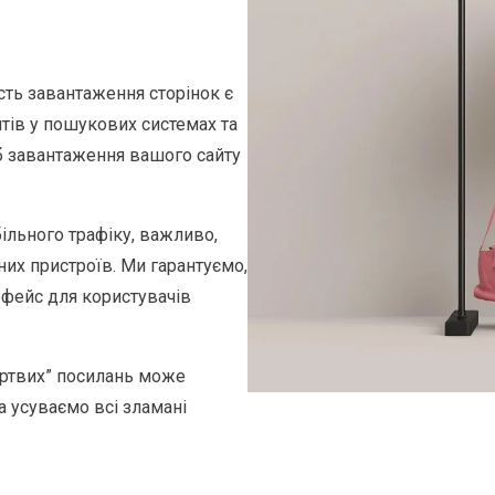
ть завантаження сторінок є
ів у пошукових системах та
б завантаження вашого сайту
ільного трафіку, важливо,
их пристроїв. Ми гарантуємо,
рфейс для користувачів
ертвих” посилань може
а усуваємо всі зламані