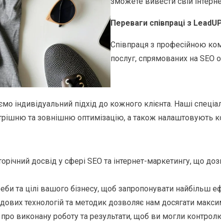
зможете вивести свій інтерне
Переваги співпраці з LeadU
Співпраця з професійною ко
послуг, спрямованих на SEO о
мо індивідуальний підхід до кожного клієнта. Наші спеціал
трішню та зовнішню оптимізацію, а також налаштовують к
річний досвід у сфері SEO та інтернет-маркетингу, що доз
би та цілі вашого бізнесу, щоб запропонувати найбільш еф
ових технологій та методик дозволяє нам досягати максим
 про виконану роботу та результати, щоб ви могли контрол