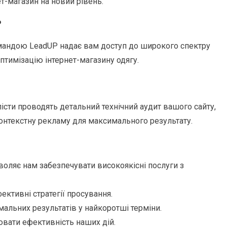
т-магазин на новий рівень.
P
мандою LeadUP надає вам доступ до широкого спектру
птимізацію інтернет-магазину одягу.
істи проводять детальний технічний аудит вашого сайту,
онтекстну рекламу для максимального результату.
воляє нам забезпечувати високоякісні послуги з
ективні стратегії просування.
альних результатів у найкоротші терміни.
ювати ефективність наших дій.