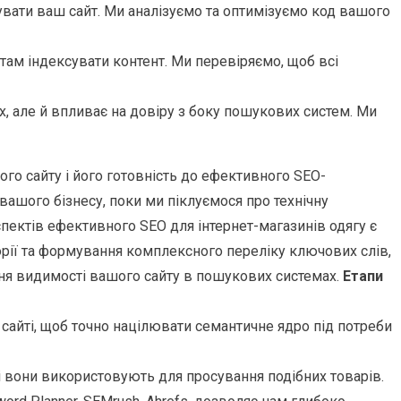
ати ваш сайт. Ми аналізуємо та оптимізуємо код вашого
ам індексувати контент. Ми перевіряємо, щоб всі
их, але й впливає на довіру з боку пошукових систем. Ми
го сайту і його готовність до ефективного SEO-
ашого бізнесу, поки ми піклуємося про технічну
пектів ефективного SEO для інтернет-магазинів одягу є
орії та формування комплексного переліку ключових слів,
ння видимості вашого сайту в пошукових системах.
Етапи
 сайті, щоб точно націлювати семантичне ядро під потреби
 вони використовують для просування подібних товарів.