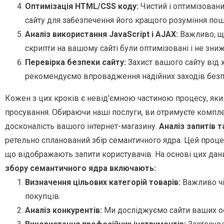
Оптимізація HTML/CSS коду:
Чистий і оптимізован
сайту для забезпечення його кращого розуміння по
Аналіз використання JavaScript і AJAX:
Важливо, що
скрипти на вашому сайті були оптимізовані і не зни
Перевірка безпеки сайту:
Захист вашого сайту від х
рекомендуємо впровадження надійних заходів безп
Кожен з цих кроків є невід’ємною частиною процесу, яки
просування. Обираючи наші послуги, ви отримуєте компле
досконалість вашого інтернет-магазину.
Аналіз запитів 
ретельно спланований збір семантичного ядра. Цей проце
що відображають запити користувачів. На основі цих да
збору семантичного ядра включають:
Визначення цільових категорій товарів:
Важливо чіт
покупців.
Аналіз конкурентів:
Ми досліджуємо сайти ваших осн