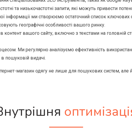
ння спеціалізованих SEO інструментів, таких як Google Keyw
стотні та низькочастотні запити, які можуть привести потенц
ної інформації ми створюємо остаточний список ключових сл
аховують географічні особливості вашого ринку.
 контент вашого сайту, включно з текстами на головній стор
цесом. Ми регулярно аналізуємо ефективність використаних
 в пошуковій видачі.
нтернет-магазин одягу не лише для пошукових систем, але 
Внутрішня
оптимізаці