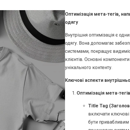
Оптимізація мета-тегів, нап
одягу
Внутрішня оптимізація є одн
одягу. Вона допомагає забез
системами, покращує видиміст
клієнтів. Основні компонент
унікального контенту.
Ключові аспекти внутрішньо
Оптимізація мета-тегів
Title Tag (Заголов
включати ключові с
бути привабливим 