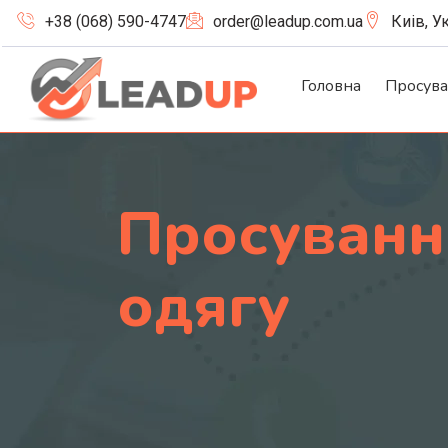
+38 (068) 590-4747
order@leadup.com.ua
Киів, У
Головна
Просув
Просуванн
одягу