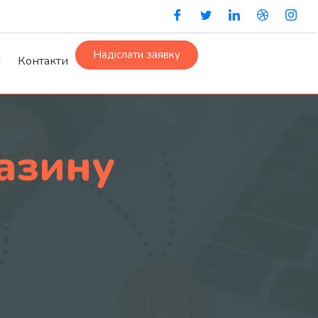
Надіслати заявку
и
Контакти
азину