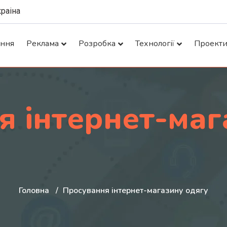
краіна
ання
Реклама
Розробка
Технології
Проект
я інтернет-маг
Головна
Просування інтернет-магазину одягу