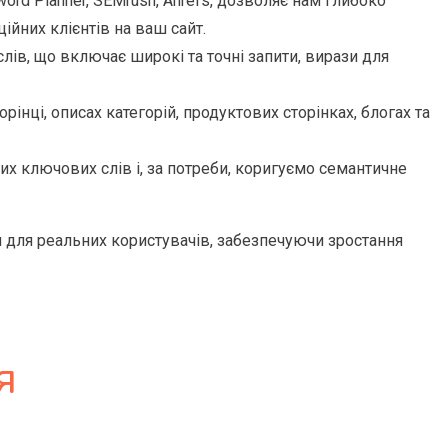
ord Planner, SEMrush, Ahrefs, дозволяє нам глибоко
ійних клієнтів на ваш сайт.
ів, що включає широкі та точні запити, вирази для
інці, описах категорій, продуктових сторінках, блогах та
 ключових слів і, за потреби, коригуємо семантичне
й для реальних користувачів, забезпечуючи зростання
я