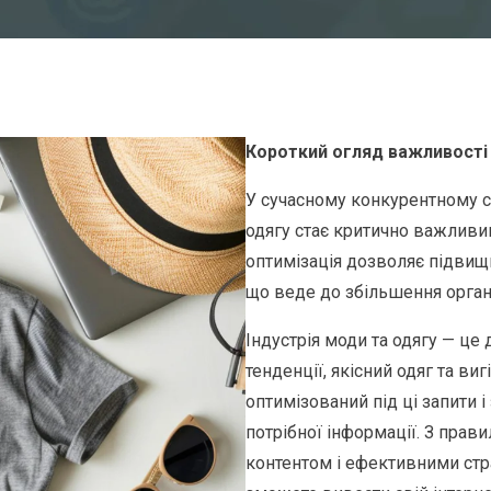
Короткий огляд важливості 
У сучасному конкурентному св
одягу стає критично важливи
оптимізація дозволяє підвищ
що веде до збільшення органі
Індустрія моди та одягу — це
тенденції, якісний одяг та ви
оптимізований під ці запити
потрібної інформації. З пра
контентом і ефективними стра