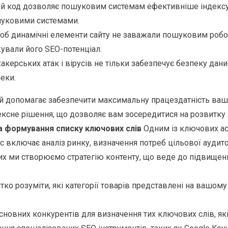
ий код дозволяє пошуковим системам ефективніше індексув
шуковими системами.
б динамічні елементи сайту не заважали пошуковим робот
жували його SEO-потенціал.
акерських атак і вірусів не тільки забезпечує безпеку дан
еки.
й допомагає забезпечити максимальну працездатність вашо
ксне рішення, що дозволяє вам зосередитися на розвитку в
та формування списку ключових слів
Одним із ключових ас
с включає аналіз ринку, визначення потреб цільової аудит
них ми створюємо стратегію контенту, що веде до підвище
ко розуміти, які категорії товарів представлені на вашому
овних конкурентів для визначення тих ключових слів, які