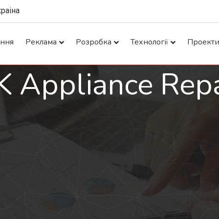
краіна
ання
Реклама
Розробка
Технології
Проект
K Appliance Repa