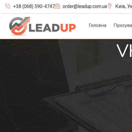
+38 (068) 590-4747
order@leadup.com.ua
Киів, У
Головна
Просув
V