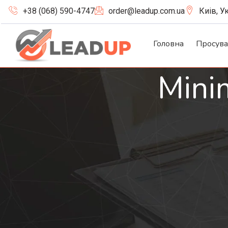
+38 (068) 590-4747
order@leadup.com.ua
Киів, У
Головна
Просув
Mini