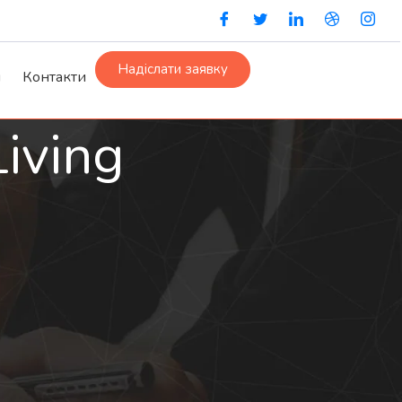
Надіслати заявку
и
Контакти
iving