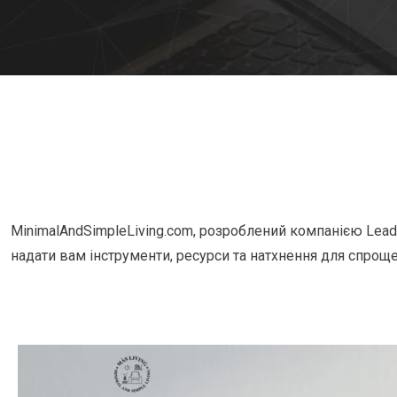
MinimalAndSimpleLiving.com, розроблений компанією LeadU
надати вам інструменти, ресурси та натхнення для спроще