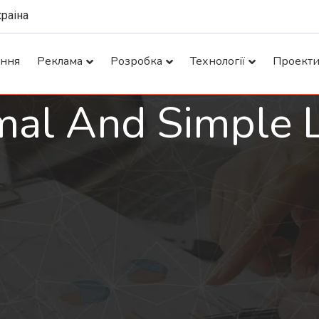
краіна
ання
Реклама
Розробка
Технології
Проект
mal And Simple L