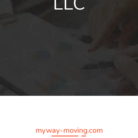
LLC
myway-moving.com