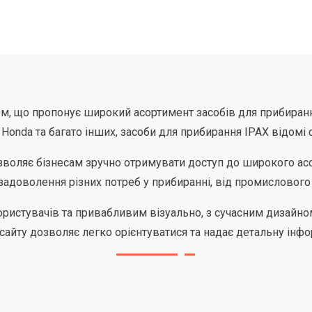
м, що пропонує широкий асортимент засобів для прибирання.
ta, Honda та багато інших, засоби для прибирання IPAX відо
зволяє бізнесам зручно отримувати доступ до широкого ас
 задоволення різних потреб у прибиранні, від промислового
ристувачів та привабливим візуально, з сучасним дизайном
-сайту дозволяє легко орієнтуватися та надає детальну інф