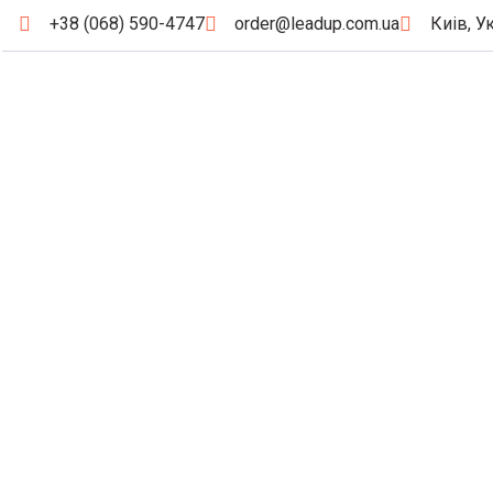
+38 (068) 590-4747
order@leadup.com.ua
Киів, У