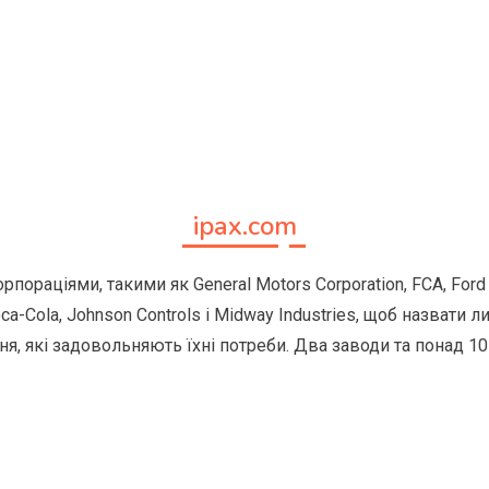
ipax.com
пораціями, такими як General Motors Corporation, FCA, Ford M
 Coca-Cola, Johnson Controls і Midway Industries, щоб назв
я, які задовольняють їхні потреби. Два заводи та понад 10