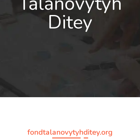
Talanovytyh
Ditey
fondtalanovytyhditey.org