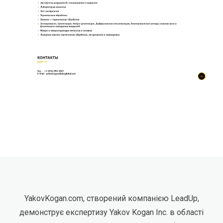
YakovKogan.com, створений компанією LeadUp,
демонструє експертизу Yakov Kogan Inc. в області