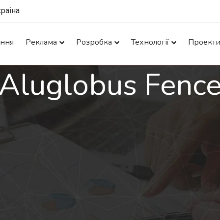
краіна
ання
Реклама
Розробка
Технології
Проект
Aluglobus Fenc