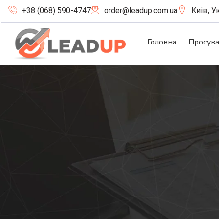
+38 (068) 590-4747
order@leadup.com.ua
Киів, У
Головна
Просув